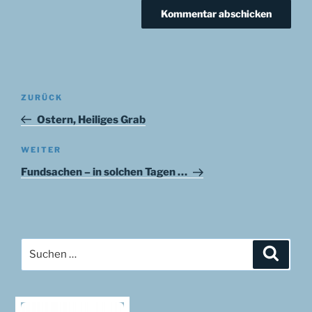
Beitragsnavigation
Vorheriger
ZURÜCK
Beitrag
Ostern, Heiliges Grab
Nächster
WEITER
Beitrag
Fundsachen – in solchen Tagen …
Suchen
Suche
nach: