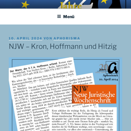
Zum
APHORISMA.EU
… links und rechts von Jerusalem …
Inhalt
Menü
springen
VERÖFFENTLICHT
10. APRIL 2024
VON
APHORISMA
AM
NJW – Kron, Hoffmann und Hitzig