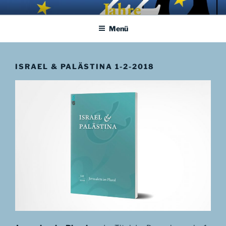
Zum
APHORISMA.EU
… links und rechts von Jerusalem …
Inhalt
Menü
springen
ISRAEL & PALÄSTINA 1-2-2018