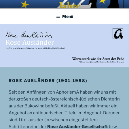
Zum
APHORISMA.EU
… links und rechts von Jerusalem …
Inhalt
Menü
springen
ROSE AUSLÄNDER (1901-1988)
Seit den Anfängen von AphorismA haben wir uns mit
der großen deutsch-östereichisch-jüdischen Dichterin
aus der Bukowina befaßt. Aktuell haben wir immer ein
Angebot an antiquarischen Titeln im Angebot. Daruner
sind Titel aus der (inzwischen eingestellten)
Schriftenreihe der
Rose Ausländer Gesellschaft
bzw.