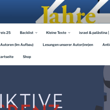
A.EU
em …
reis 25
Backlist
Kleine Texte
israel & palästina |
 Autoren (Im Aufbau)
Lesungen unserer Autor(inn)en
Anti
tartseite
Shop