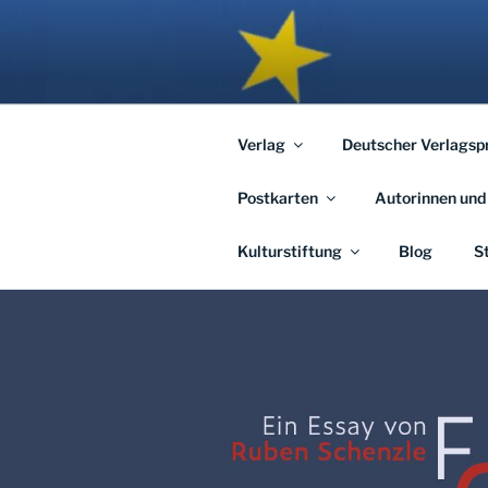
Zum
Inhalt
APHORISM
springen
… links und rechts von Jerusal
Verlag
Deutscher Verlagsp
Postkarten
Autorinnen und
Kulturstiftung
Blog
S