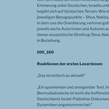
Erinnerung unter Deutschen, Israelis un
begibt sich auf tückisches Terrain. Wie
jeweiligen Bezugspunkte – Shoa, Nakba, 
in dem uns die Orientierung verloren geht
jeweils sechs Autorinnen und Autoren aus
dieser essayistische Streifzug Shoa, Na
in Beziehung.
100_160
Reaktionen der ersten Leser:innen:
„Das ist einfach so aktuell!“
„Ein spannender und anregender Text. I
Bermudadreiecks ist wohl die treffends
Deutschland-Israel-Palästina-Diskurses,
Dynamiken angenommen hat.“