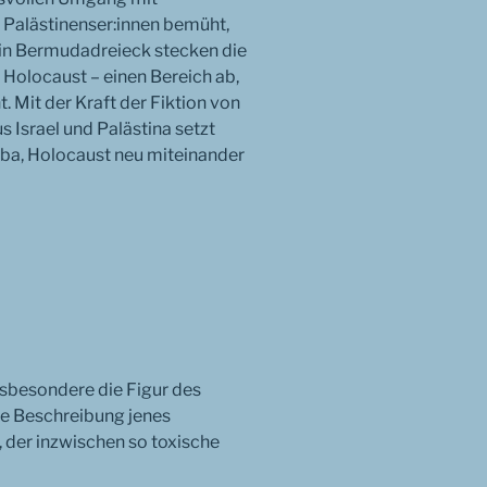
d Palästinenser:innen bemüht,
 ein Bermudadreieck stecken die
Holocaust – einen Bereich ab,
. Mit der Kraft der Fiktion von
 Israel und Palästina setzt
kba, Holocaust neu miteinander
nsbesondere die Figur des
te Beschreibung jenes
 der inzwischen so toxische