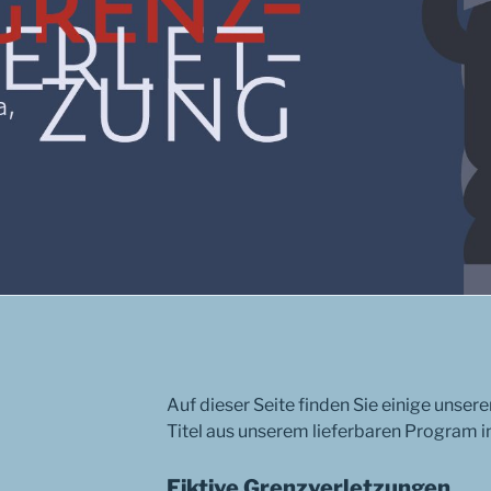
Auf dieser Seite finden Sie einige unse
Titel aus unserem lieferbaren Program i
Fiktive Grenzverletzungen