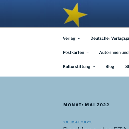
Zum
Inhalt
APHORISM
springen
… links und rechts von Jerusal
Verlag
Deutscher Verlagsp
Postkarten
Autorinnen und
Kulturstiftung
Blog
S
MONAT:
MAI 2022
VERÖFFENTLICHT
28. MAI 2022
AM