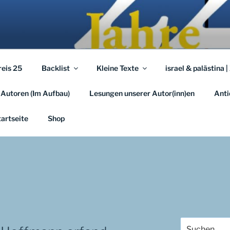
A.EU
em …
reis 25
Backlist
Kleine Texte
israel & palästina |
 Autoren (Im Aufbau)
Lesungen unserer Autor(inn)en
Anti
tartseite
Shop
Suchen