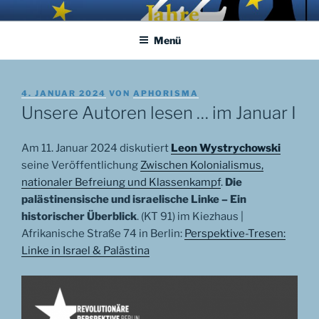
Zum
APHORISMA.EU
… links und rechts von Jerusalem …
Inhalt
Menü
springen
VERÖFFENTLICHT
4. JANUAR 2024
VON
APHORISMA
AM
Unsere Autoren lesen … im Januar I
Am 11. Januar 2024 diskutiert
Leon Wystrychowski
seine Veröffentlichung
Zwischen Kolonialismus,
nationaler Befreiung und Klassenkampf
.
Die
palästinensische und israelische Linke – Ein
historischer Überblick
. (KT 91) im Kiezhaus |
Afrikanische Straße 74 in Berlin:
Perspektive-Tresen:
Linke in Israel & Palästina