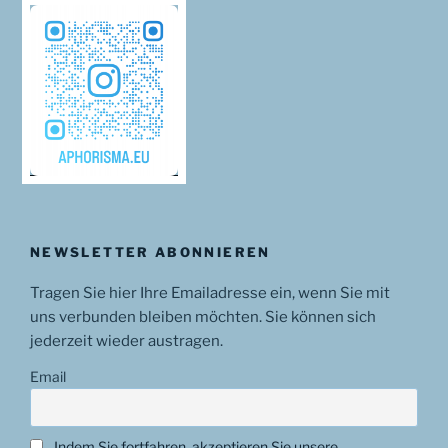
NEWSLETTER ABONNIEREN
Tragen Sie hier Ihre Emailadresse ein, wenn Sie mit
uns verbunden bleiben möchten. Sie können sich
jederzeit wieder austragen.
Email
Indem Sie fortfahren, akzeptieren Sie unsere