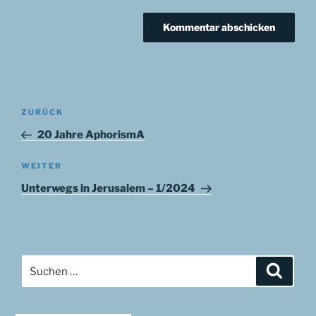
Beitragsnavigation
Vorheriger
ZURÜCK
Beitrag
20 Jahre AphorismA
Nächster
WEITER
Beitrag
Unterwegs in Jerusalem – 1/2024
Suchen
Suche
nach: