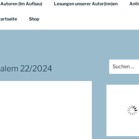
 Autoren (Im Aufbau)
Lesungen unserer Autor(inn)en
Anti
A.EU
em …
tartseite
Shop
Suchen
salem 22/2024
nach: