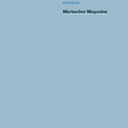
Beitragsnavigation
Vorheriger
ZURÜCK
Beitrag
Marbacher Magazine