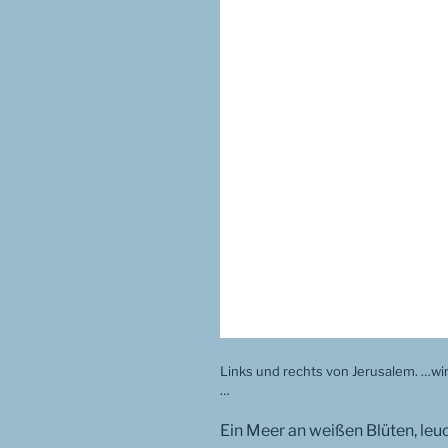
Links und rechts von Jerusalem. …wi
…
Ein Meer an weißen Blüten, le