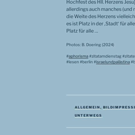
Hochfest des Hll. Herzens Jesu]
allerdings auch manches (und
die Weite des Herzens viellei
es ist Platz in der ‚Stadt‘ für al
Platz für alle …
Photos: B. Doering (2024)
#
aphorisma
#zitatamdienstag #zitat
#lesen #berlin #
israelundpalästina
#b
KATEGORIEN
ALLGEMEIN
,
BILDIMPRESS
SCHLAGWÖRTER
UNTERWEGS