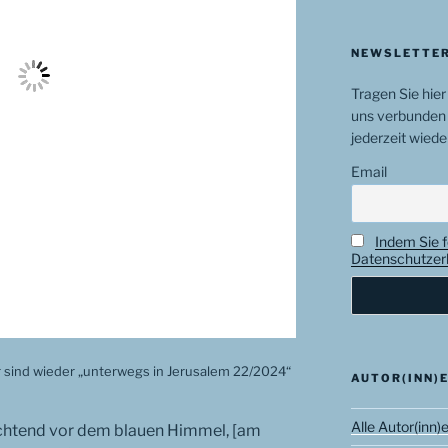
NEWSLETTER
Tragen Sie hier
uns verbunden 
jederzeit wiede
Email
Indem Sie f
Datenschutzerk
r sind wieder „unterwegs in Jerusalem 22/2024“
AUTOR(INN)
Alle Autor(inn)
uchtend vor dem blauen Himmel, [am