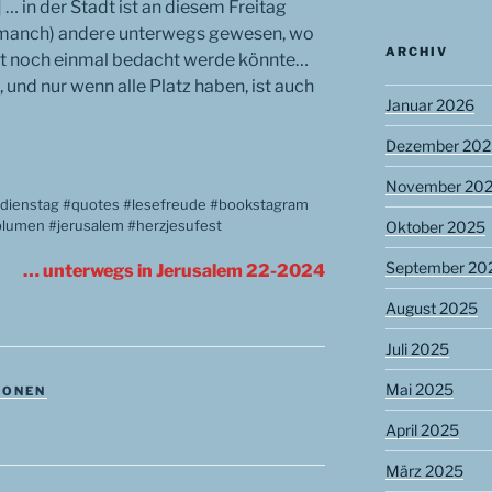
 … in der Stadt ist an diesem Freitag
 manch) andere unterwegs gewesen, wo
ARCHIV
cht noch einmal bedacht werde könnte…
le, und nur wenn alle Platz haben, ist auch
Januar 2026
Dezember 202
November 20
edienstag #quotes #lesefreude #bookstagram
lumen #jerusalem #herzjesufest
Oktober 2025
September 20
… unterwegs in Jerusalem 22-2024
August 2025
Juli 2025
Mai 2025
IONEN
April 2025
März 2025