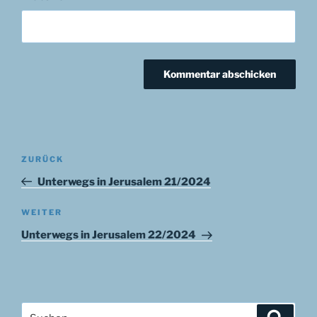
Beitragsnavigation
Vorheriger
ZURÜCK
Beitrag
Unterwegs in Jerusalem 21/2024
Nächster
WEITER
Beitrag
Unterwegs in Jerusalem 22/2024
Suchen
Suche