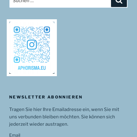
nach:
NEWSLETTER ABONNIEREN
Tragen Sie hier Ihre Emailadresse ein, wenn Sie mit
uns verbunden bleiben möchten. Sie können sich
jederzeit wieder austragen.
Email