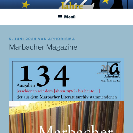
Zum
APHORISMA.EU
… links und rechts von Jerusalem …
Inhalt
Menü
springen
VERÖFFENTLICHT
5. JUNI 2024
VON
APHORISMA
AM
Marbacher Magazine