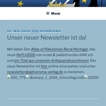
Zum
APHORISMA.EU
… links und rechts von Jerusalem …
Inhalt
Menü
springen
VERÖFFENTLICHT
20. MAI 2016
VON
APHORISMA
AM
Unser neuer Newsletter ist da!
Mit dabei: Der
Atlas of Palestinian Rural Heritage
, das
neue
Heft I/2016
von
israel & palästina
des diAK e.V.
und
ein Titel aus unserem Antiquariatssortiment
. Der
neue Newsletter ist
hier
online einzusehen und unter
newsletter@aphorisma-verlag.de
zu beziehen.