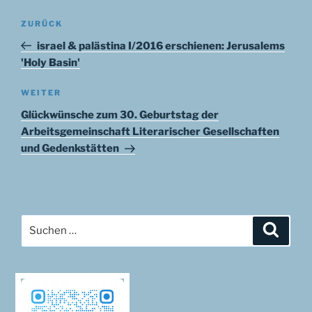
Beitragsnavigation
Vorheriger
ZURÜCK
Beitrag
israel & palästina I/2016 erschienen: Jerusalems
'Holy Basin'
Nächster
WEITER
Beitrag
Glückwünsche zum 30. Geburtstag der
Arbeitsgemeinschaft Literarischer Gesellschaften
und Gedenkstätten
Suchen
Suche
nach: