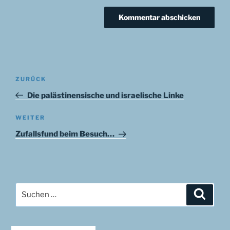
Beitragsnavigation
Vorheriger
ZURÜCK
Beitrag
Die palästinensische und israelische Linke
Nächster
WEITER
Beitrag
Zufallsfund beim Besuch…
Suchen
Suche
nach: