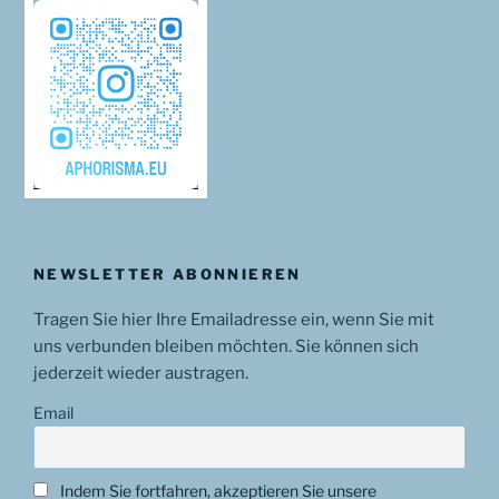
NEWSLETTER ABONNIEREN
Tragen Sie hier Ihre Emailadresse ein, wenn Sie mit
uns verbunden bleiben möchten. Sie können sich
jederzeit wieder austragen.
Email
Indem Sie fortfahren, akzeptieren Sie unsere