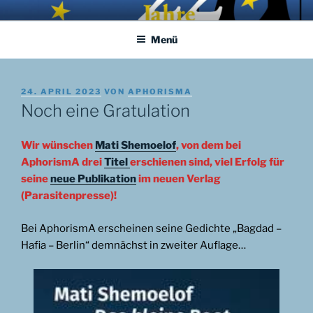
Zum
APHORISMA.EU
… links und rechts von Jerusalem …
Inhalt
Menü
springen
VERÖFFENTLICHT
24. APRIL 2023
VON
APHORISMA
AM
Noch eine Gratulation
Wir wünschen
Mati Shemoelof
, von dem bei
AphorismA drei
Titel
erschienen sind, viel Erfolg für
seine
neue Publikation
im neuen Verlag
(Parasitenpresse)!
Bei AphorismA erscheinen seine Gedichte „Bagdad –
Hafia – Berlin“ demnächst in zweiter Auflage…