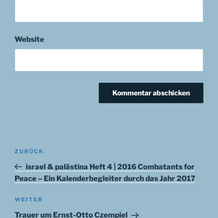
Website
Beitragsnavigation
Vorheriger
ZURÜCK
Beitrag
israel & palästina Heft 4 | 2016 Combatants for
Peace – Ein Kalenderbegleiter durch das Jahr 2017
Nächster
WEITER
Beitrag
Trauer um Ernst-Otto Czempiel