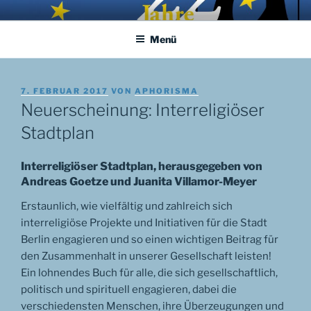
Zum
APHORISMA.EU
… links und rechts von Jerusalem …
Inhalt
Menü
springen
VERÖFFENTLICHT
7. FEBRUAR 2017
VON
APHORISMA
AM
Neuerscheinung: Interreligiöser
Stadtplan
Interreligiöser Stadtplan, herausgegeben von
Andreas Goetze und Juanita Villamor-Meyer
Erstaunlich, wie vielfältig und zahlreich sich
interreligiöse Projekte und Initiativen für die Stadt
Berlin engagieren und so einen wichtigen Beitrag für
den Zusammenhalt in unserer Gesellschaft leisten!
Ein lohnendes Buch für alle, die sich gesellschaftlich,
politisch und spirituell engagieren, dabei die
verschiedensten Menschen, ihre Überzeugungen und