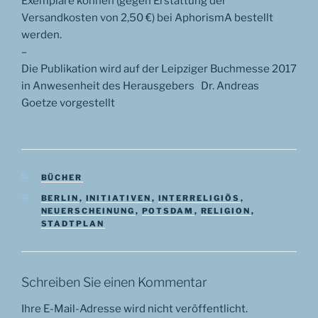
Exemplare können (gegen Erstattung der
Versandkosten von 2,50 €) bei AphorismA bestellt
werden.
–
Die Publikation wird auf der Leipziger Buchmesse 2017
in Anwesenheit des Herausgebers Dr. Andreas
Goetze vorgestellt
KATEGORIEN
BÜCHER
SCHLAGWÖRTER
BERLIN
,
INITIATIVEN
,
INTERRELIGIÖS
,
NEUERSCHEINUNG
,
POTSDAM
,
RELIGION
,
STADTPLAN
Schreiben Sie einen Kommentar
Ihre E-Mail-Adresse wird nicht veröffentlicht.