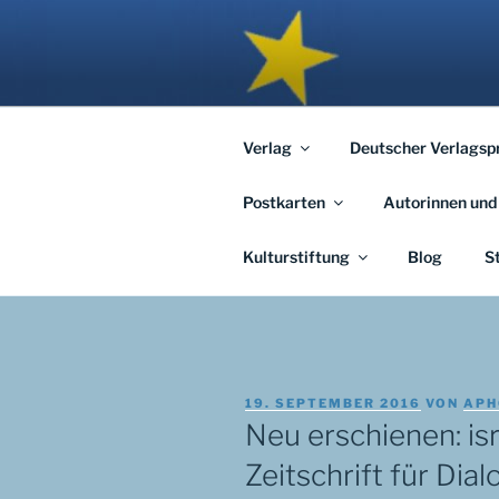
Zum
Inhalt
APHORISM
springen
… links und rechts von Jerusal
Verlag
Deutscher Verlagsp
Postkarten
Autorinnen und
Kulturstiftung
Blog
S
VERÖFFENTLICHT
19. SEPTEMBER 2016
VON
APH
AM
Neu erschienen: isr
Zeitschrift für Dial