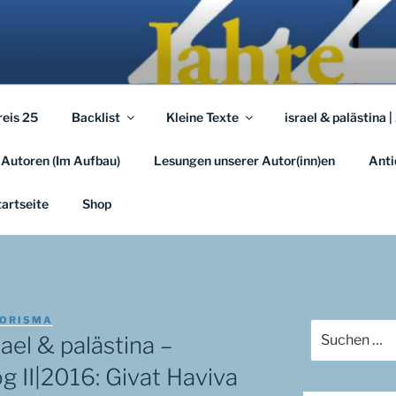
A.EU
em …
reis 25
Backlist
Kleine Texte
israel & palästina |
 Autoren (Im Aufbau)
Lesungen unserer Autor(inn)en
Anti
tartseite
Shop
ORISMA
Suchen
ael & palästina –
nach:
og II|2016: Givat Haviva