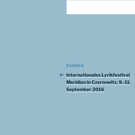
Beitragsnavigation
Vorheriger
ZURÜCK
Beitrag
Internationales Lyrikfestival
Meridian in Czernowitz, 9.-11.
September 2016