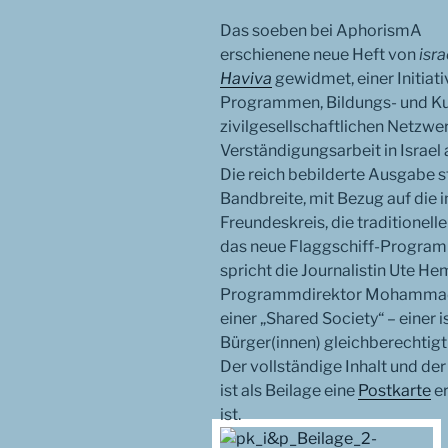
Das soeben bei AphorismA
erschienene neue Heft von
isra
Haviva
gewidmet, einer Initiativ
Programmen, Bildungs- und Kul
zivilgesellschaftlichen Netzwe
Verständigungsarbeit in Israel
Die reich bebilderte Ausgabe st
Bandbreite, mit Bezug auf die 
Freundeskreis, die traditione
das neue Flaggschiff-Program
spricht die Journalistin Ute 
Programmdirektor Mohammad
einer „Shared Society“ – einer i
Bürger(innen) gleichberechtigt
Der vollständige Inhalt und der
ist als Beilage eine
Postkarte
er
ist.