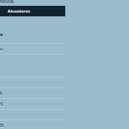
lärung.
EN
en
5
25
25