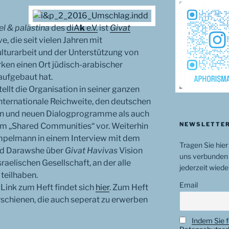
el & palästina
des
diA
k
e.V.
ist
Givat
e, die seit vielen Jahren mit
turarbeit und der Unterstützung von
rken einen Ort jüdisch-arabischer
 aufgebaut hat.
ellt die Organisation in seiner ganzen
internationale Reichweite, den deutschen
llen und neuen Dialogprogramme als auch
NEWSLETTER
m „Shared Communities“ vor. Weiterhin
Hempelmann in einem Interview mit dem
Tragen Sie hier
 Darawshe über
Givat Havivas
Vision
uns verbunden 
sraelischen Gesellschaft, an der alle
jederzeit wiede
 teilhaben.
Email
 Link zum Heft findet sich
hier
. Zum Heft
schienen, die auch seperat zu erwerben
Indem Sie f