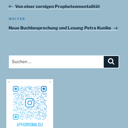
Beitrag
Von einer zornigen Prophetenmentalität
Nächster
WEITER
Beitrag
Neue Buchbesprechung und Lesung Petra Kuniks
Suchen
Suche
nach: