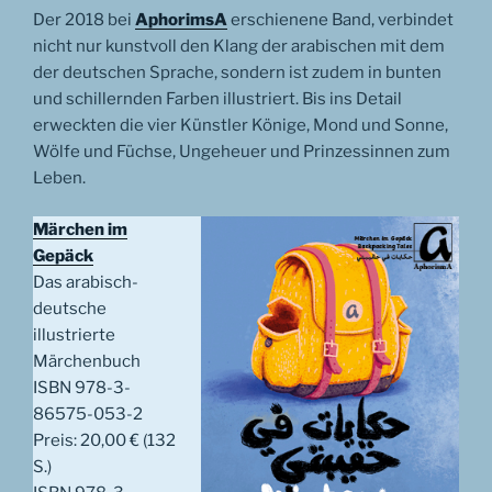
Der 2018 bei
AphorimsA
erschienene Band, verbindet
nicht nur kunstvoll den Klang der arabischen mit dem
der deutschen Sprache, sondern ist zudem in bunten
und schillernden Farben illustriert. Bis ins Detail
erweckten die vier Künstler Könige, Mond und Sonne,
Wölfe und Füchse, Ungeheuer und Prinzessinnen zum
Leben.
Märchen im
Gepäck
Das arabisch-
deutsche
illustrierte
Märchenbuch
ISBN 978-3-
86575-053-2
Preis: 20,00 € (132
S.)