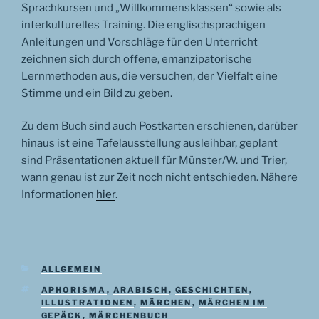
Sprachkursen und „Willkommensklassen“ sowie als
interkulturelles Training. Die englischsprachigen
Anleitungen und Vorschläge für den Unterricht
zeichnen sich durch offene, emanzipatorische
Lernmethoden aus, die versuchen, der Vielfalt eine
Stimme und ein Bild zu geben.
Zu dem Buch sind auch Postkarten erschienen, darüber
hinaus ist eine Tafelausstellung ausleihbar, geplant
sind Präsentationen aktuell für Münster/W. und Trier,
wann genau ist zur Zeit noch nicht entschieden. Nähere
Informationen
hier
.
KATEGORIEN
ALLGEMEIN
SCHLAGWÖRTER
APHORISMA
,
ARABISCH
,
GESCHICHTEN
,
ILLUSTRATIONEN
,
MÄRCHEN
,
MÄRCHEN IM
GEPÄCK
,
MÄRCHENBUCH