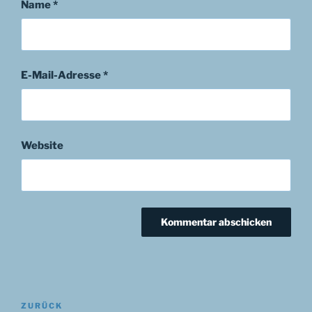
Name
*
E-Mail-Adresse
*
Website
Beitragsnavigation
Vorheriger
ZURÜCK