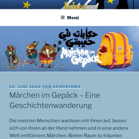
Zum
APHORISMA.EU
… links und rechts von Jerusalem …
Inhalt
Menü
springen
VERÖFFENTLICHT
10. JUNI 2020
VON
APHORISMA
AM
Märchen im Gepäck – Eine
Geschichtenwanderung
Die meisten Menschen wachsen mit ihnen auf, lassen
sich von ihnen an der Hand nehmen und in eine andere
Welt entführern: Märchen. Bieten Raum zu träumen