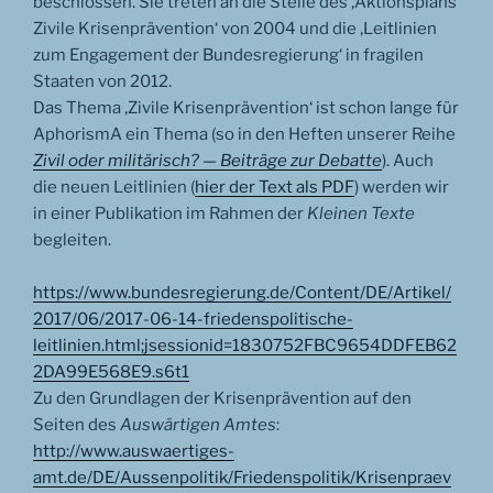
beschlossen. Sie treten an die Stelle des ‚Aktionsplans
Zivile Krisenprävention‘ von 2004 und die ‚Leitlinien
zum Engagement der Bundesregierung‘ in fragilen
Staaten von 2012.
Das Thema ‚Zivile Krisenprävention‘ ist schon lange für
AphorismA ein Thema (so in den Heften unserer Reihe
Zivil oder militärisch? — Beiträge zur Debatte
). Auch
die neuen Leitlinien (
hier der Text als PDF
) werden wir
in einer Publikation im Rahmen der
Kleinen Texte
begleiten.
https://www.bundesregierung.de/Content/DE/Artikel/
2017/06/2017-06-14-friedenspolitische-
leitlinien.html;jsessionid=1830752FBC9654DDFEB62
2DA99E568E9.s6t1
Zu den Grundlagen der Krisenprävention auf den
Seiten des
Auswärtigen Amtes
:
http://www.auswaertiges-
amt.de/DE/Aussenpolitik/Friedenspolitik/Krisenpraev