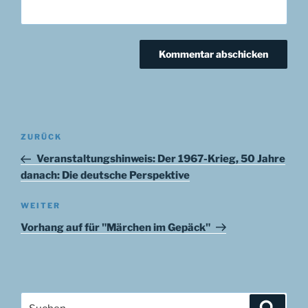
Beitragsnavigation
Vorheriger
ZURÜCK
Beitrag
Veranstaltungshinweis: Der 1967-Krieg, 50 Jahre
danach: Die deutsche Perspektive
Nächster
WEITER
Beitrag
Vorhang auf für "Märchen im Gepäck"
Suchen
Suche