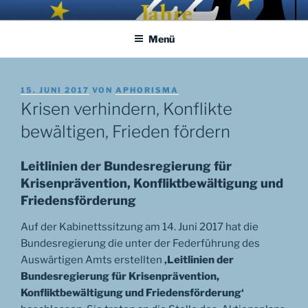
Zum
APHORISMA.EU
… links und rechts von Jerusalem …
Inhalt
Menü
springen
VERÖFFENTLICHT
15. JUNI 2017
VON
APHORISMA
AM
Krisen verhindern, Konflikte
bewältigen, Frieden fördern
Leitlinien der Bundesregierung für
Krisenprävention, Konfliktbewältigung und
Friedensförderung
Auf der Kabinettssitzung am 14. Juni 2017 hat die
Bundesregierung die unter der Federführung des
Auswärtigen Amts erstellten
‚Leitlinien der
Bundesregierung für Krisenprävention,
Konfliktbewältigung und Friedensförderung‘