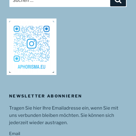
nach:
NEWSLETTER ABONNIEREN
Tragen Sie hier Ihre Emailadresse ein, wenn Sie mit
uns verbunden bleiben möchten. Sie können sich
jederzeit wieder austragen.
Email