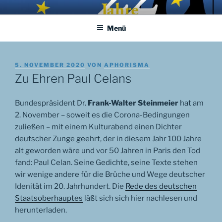
Zum
APHORISMA.EU
… links und rechts von Jerusalem …
Inhalt
Menü
springen
VERÖFFENTLICHT
5. NOVEMBER 2020
VON
APHORISMA
AM
Zu Ehren Paul Celans
Bundespräsident Dr.
Frank-Walter Steinmeier
hat am
2. November – soweit es die Corona-Bedingungen
zuließen – mit einem Kulturabend einen Dichter
deutscher Zunge geehrt, der in diesem Jahr 100 Jahre
alt geworden wäre und vor 50 Jahren in Paris den Tod
fand: Paul Celan. Seine Gedichte, seine Texte stehen
wir wenige andere für die Brüche und Wege deutscher
Idenität im 20. Jahrhundert. Die
Rede des deutschen
Staatsoberhauptes
läßt sich sich hier nachlesen und
herunterladen.