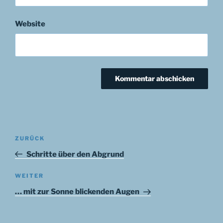
Website
Beitragsnavigation
Vorheriger
ZURÜCK
Beitrag
Schritte über den Abgrund
Nächster
WEITER
Beitrag
… mit zur Sonne blickenden Augen