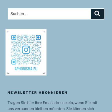
Suchen
Suche
nach:
NEWSLETTER ABONNIEREN
Tragen Sie hier Ihre Emailadresse ein, wenn Sie mit
uns verbunden bleiben möchten. Sie können sich