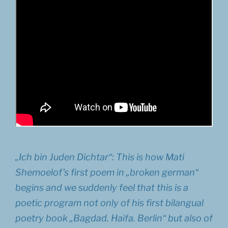
„Ich bin Juden Dichtar“: This is how Mati
Shemoelof’s first poem in „broken german“
begins and we suddenly feel that this is a
poetic program not only of his first bilangual
poetry book „Bagdad. Haifa. Berlin“ but also of