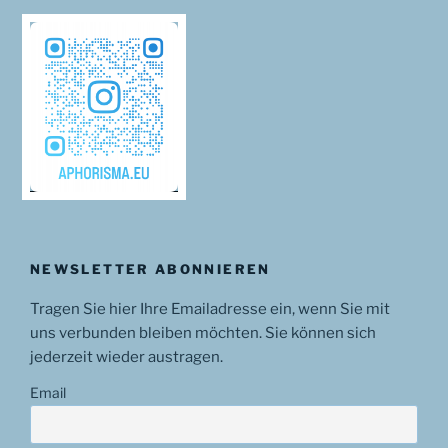
NEWSLETTER ABONNIEREN
Tragen Sie hier Ihre Emailadresse ein, wenn Sie mit
uns verbunden bleiben möchten. Sie können sich
jederzeit wieder austragen.
Email