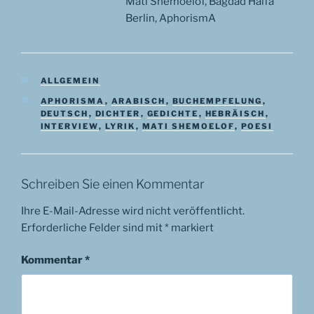
Mati Shemoelof, Bagdad Haifa
Berlin, AphorismA
KATEGORIEN
ALLGEMEIN
SCHLAGWÖRTER
APHORISMA
,
ARABISCH
,
BUCHEMPFELUNG
,
DEUTSCH
,
DICHTER
,
GEDICHTE
,
HEBRÄISCH
,
INTERVIEW
,
LYRIK
,
MATI SHEMOELOF
,
POESI
Schreiben Sie einen Kommentar
Ihre E-Mail-Adresse wird nicht veröffentlicht.
Erforderliche Felder sind mit
*
markiert
Kommentar
*