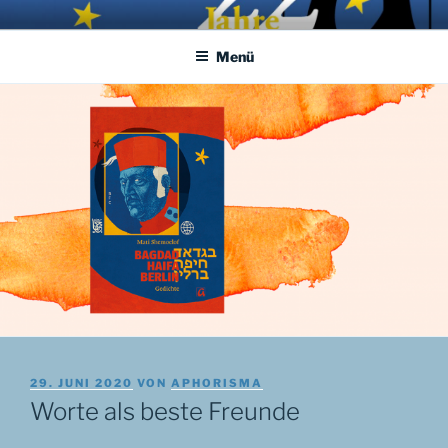
Zum
APHORISMA.EU
… links und rechts von Jerusalem …
Inhalt
Menü
springen
VERÖFFENTLICHT
29. JUNI 2020
VON
APHORISMA
AM
Worte als beste Freunde