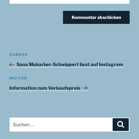
Beitragsnavigation
Vorheriger
ZURÜCK
Beitrag
Sana Mukarker-Schwippert liest auf Instagram
Nächster
WEITER
Beitrag
Information zum Verkaufspreis
Suchen
Suche
nach: