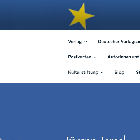
Zum
Inhalt
APHORISM
springen
… links und rechts von Jerusal
Verlag
Deutscher Verlagsp
Postkarten
Autorinnen und
Kulturstiftung
Blog
S