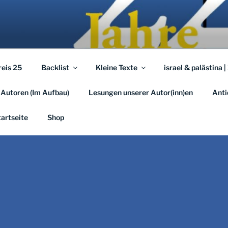
A.EU
em …
reis 25
Backlist
Kleine Texte
israel & palästina |
 Autoren (Im Aufbau)
Lesungen unserer Autor(inn)en
Anti
tartseite
Shop