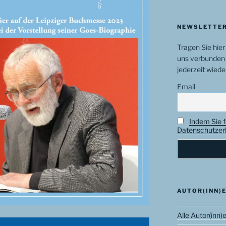
NEWSLETTER
Tragen Sie hier
uns verbunden 
jederzeit wiede
Email
Indem Sie f
Datenschutzerk
AUTOR(INN)
Alle Autor(inn)