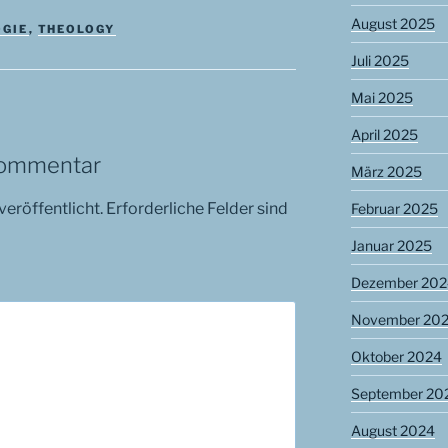
August 2025
OGIE
,
THEOLOGY
Juli 2025
Mai 2025
April 2025
Kommentar
März 2025
veröffentlicht.
Erforderliche Felder sind
Februar 2025
Januar 2025
Dezember 202
November 20
Oktober 2024
September 20
August 2024