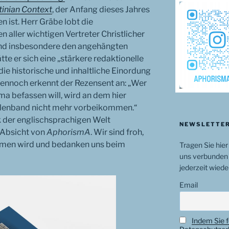
tinian Context
, der Anfang dieses Jahres
n ist. Herr Gräbe lobt die
 aller wichtigen Vertreter Christlicher
und insbesondere den angehängten
e er sich eine „stärkere redaktionelle
ie historische und inhaltliche Einordung
 Dennoch erkennt der Rezensent an: „Wer
ma befassen will, wird an dem hier
lenband nicht mehr vorbeikommen.“
 der englischsprachigen Welt
NEWSLETTER
 Absicht von
AphorismA
. Wir sind froh,
mmen wird und bedanken uns beim
Tragen Sie hier
uns verbunden 
jederzeit wiede
Email
Indem Sie f