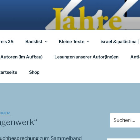
A.EU
em …
reis 25
Backlist
Kleine Texte
israel & palästina |
 Autoren (Im Aufbau)
Lesungen unserer Autor(inn)en
Anti
tartseite
Shop
CKER
Suchen
agenwerk“
nach:
uchbesprechung
zum Sammelband