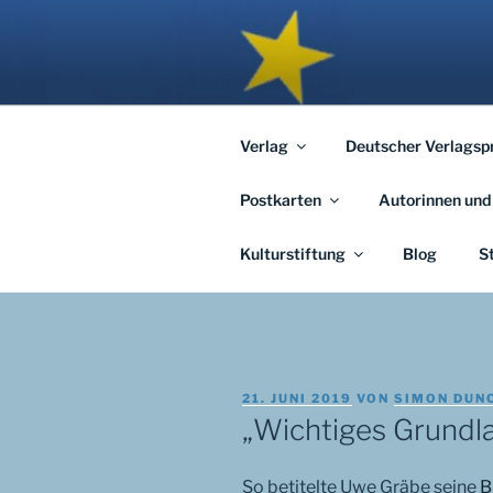
Zum
Inhalt
APHORISM
springen
… links und rechts von Jerusal
Verlag
Deutscher Verlagsp
Postkarten
Autorinnen und
Kulturstiftung
Blog
S
VERÖFFENTLICHT
21. JUNI 2019
VON
SIMON DUN
AM
„Wichtiges Grundl
So betitelte Uwe Gräbe seine
B