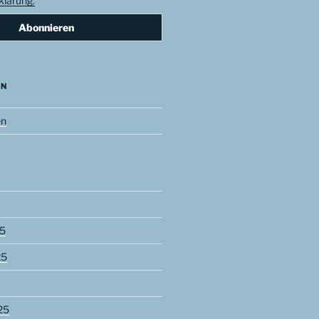
lärung.
EN
en
5
25
25