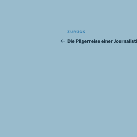
Beitragsnavigation
Vorheriger
ZURÜCK
Beitrag
Die Pilgerreise einer Journalist