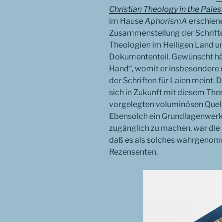
Christian Theology in the Pales
im Hause
AphorismA
erschiene
Zusammenstellung der Schriften
Theologien im Heiligen Land 
Dokumententeil. Gewünscht hätt
Hand“, womit er insbesondere d
der Schriften für Laien meint.
sich in Zukunft mit diesem The
vorgelegten voluminösen Quel
Ebensolch ein Grundlagenwerk
zugänglich zu machen, war die
daß es als solches wahrgeno
Rezensenten.