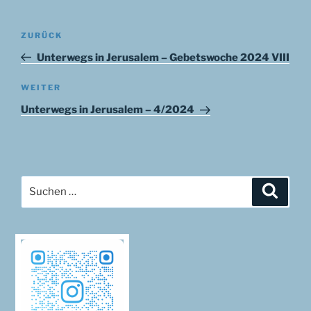
Beitragsnavigation
Vorheriger
ZURÜCK
Beitrag
Unterwegs in Jerusalem – Gebetswoche 2024 VIII
Nächster
WEITER
Beitrag
Unterwegs in Jerusalem – 4/2024
Suchen
Suche
nach: