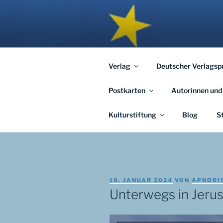
Zum
Inhalt
APHORISM
springen
… links und rechts von Jerusal
Verlag
Deutscher Verlagsp
Postkarten
Autorinnen und
Kulturstiftung
Blog
S
VERÖFFENTLICHT
19. JANUAR 2024
VON
APHORI
AM
Unterwegs in Jeru