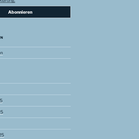
lärung.
EN
en
5
25
25