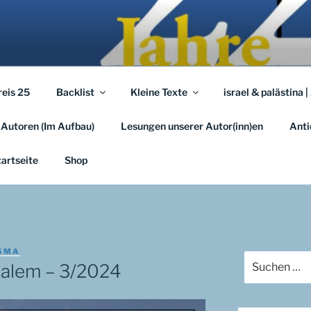
A.EU
em …
reis 25
Backlist
Kleine Texte
israel & palästina |
 Autoren (Im Aufbau)
Lesungen unserer Autor(inn)en
Anti
tartseite
Shop
SMA
Suchen
salem – 3/2024
nach: