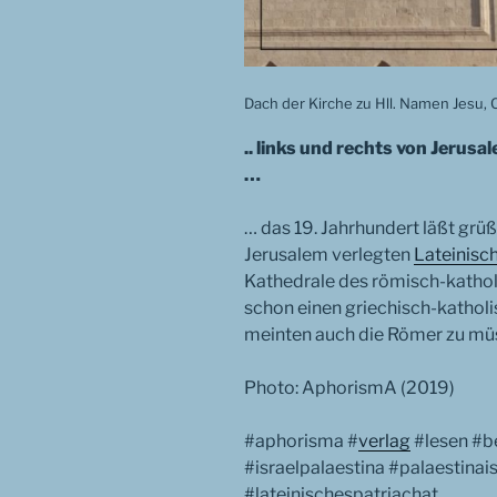
Dach der Kirche zu Hll. Namen Jesu,
.. links und rechts von Jerusa
…
… das 19. Jahrhundert läßt grü
Jerusalem verlegten
Lateinisc
Kathedrale des römisch-kathol
schon einen griechisch-katholi
meinten auch die Römer zu mü
Photo: AphorismA (2019)
#aphorisma #
verlag
#lesen #b
#israelpalaestina #palaestinais
#lateinischespatriachat