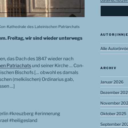
Datenschutzerk
 Con-Kathedrale des Lateinischen Patriarchats
AUTOR(INN)
lem. Freitag, wir sind wieder unterwegs
Alle Autor(inn)
ßen, das Dach des 1847 wieder nach
hen Patriachats
und seiner Kirche … Con-
ARCHIV
ischen Bischofs [… obwohl es damals
schen (melkiischen) Ordinarius gab,
Januar 2026
ssen …]
Dezember 202
November 20
erlin #kreuzberg #erinnerung
Oktober 2025
rael #heiligesland
September 20