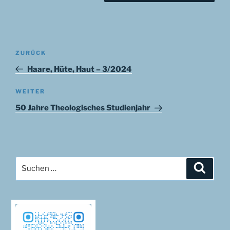
Beitragsnavigation
Vorheriger
ZURÜCK
Beitrag
Haare, Hüte, Haut – 3/2024
Nächster
WEITER
Beitrag
50 Jahre Theologisches Studienjahr
Suchen
Suche
nach: