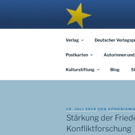
Zum
Inhalt
APHORISM
springen
… links und rechts von Jerusal
Verlag
Deutscher Verlagsp
Postkarten
Autorinnen und
Kulturstiftung
Blog
S
VERÖFFENTLICHT
18. JULI 2019
VON
APHORISM
AM
Stärkung der Fried
Konfliktforschung