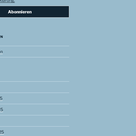
lärung.
EN
en
5
25
25