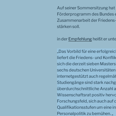
Auf seiner Sommersitzung hat
Förderprogramm des Bundes em
Zusammenarbeit der Friedens- 
stärken soll.
in der
Empfehlung
heißt er unt
„Das Vorbild für eine erfolgr
liefert die Friedens- und Konfl
sich die derzeit sieben Maste
sechs deutschen Universitäten
internetgestützt auch regelm
Studiengänge sind stark nachg
überdurchschnittliche Anzahl a
Wissenschaftsrat positiv hervo
Forschungsfeld, sich auch auf
Qualifikationsstufen um eine i
Personalpolitik zu bemühen. „