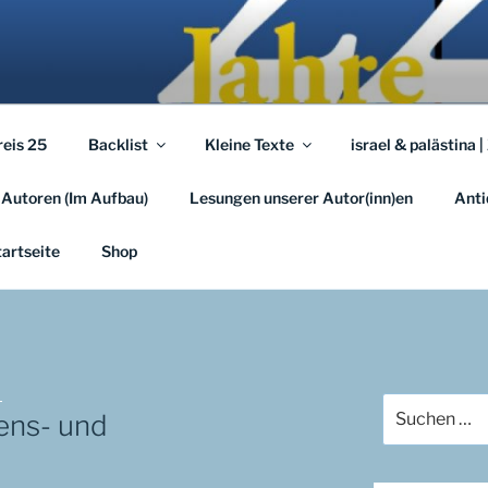
A.EU
em …
reis 25
Backlist
Kleine Texte
israel & palästina |
 Autoren (Im Aufbau)
Lesungen unserer Autor(inn)en
Anti
tartseite
Shop
A
Suchen
ens- und
nach: