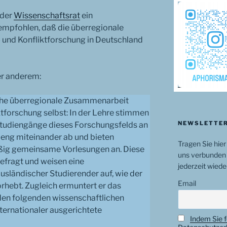
 der
Wissenschaftsrat
ein
pfohlen, daß die überregionale
und Konfliktforschung in Deutschland
er anderem:
eiche überregionale Zusammenarbeit
iktforschung selbst: In der Lehre stimmen
NEWSLETTER
rstudiengänge dieses Forschungsfelds an
 eng miteinander ab und bieten
Tragen Sie hier
äßig gemeinsame Vorlesungen an. Diese
uns verbunden 
efragt und weisen eine
jederzeit wiede
usländischer Studierender auf, wie der
Email
rhebt. Zugleich ermuntert er das
 den folgenden wissenschaftlichen
nternationaler ausgerichtete
Indem Sie f