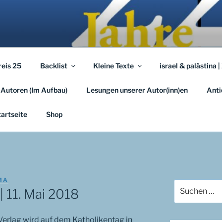
A.EU
em …
reis 25
Backlist
Kleine Texte
israel & palästina |
 Autoren (Im Aufbau)
Lesungen unserer Autor(inn)en
Anti
tartseite
Shop
MA
Suchen
| 11. Mai 2018
nach:
rlag wird auf dem Katholikentag in