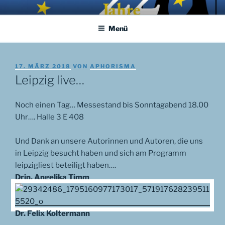
Zum
APHORISMA.EU
… links und rechts von Jerusalem …
Inhalt
Menü
springen
VERÖFFENTLICHT
17. MÄRZ 2018
VON
APHORISMA
AM
Leipzig live…
Noch einen Tag… Messestand bis Sonntagabend 18.00
Uhr…. Halle 3 E 408
Und Dank an unsere Autorinnen und Autoren, die uns
in Leipzig besucht haben und sich am Programm
leipzigliest beteiligt haben….
Drin. Angelika Timm
Dr. Felix Koltermann