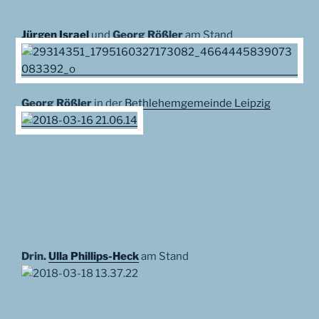
Jürgen Israel
und
Georg Rößler
am Stand
Georg Rößler
in der
Bethlehemgemeinde Leipzig
Drin.
Ulla Phillips-Heck
am Stand