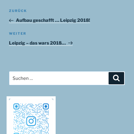
Beitragsnavigation
Vorheriger
ZURÜCK
Beitrag
Aufbau geschafft … Leipzig 2018!
Nächster
WEITER
Beitrag
Leipzig – das wars 2018…
Suchen
Suche
nach: