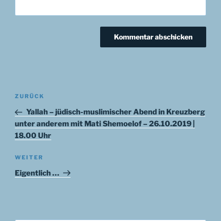
Beitragsnavigation
Vorheriger
ZURÜCK
Beitrag
Yallah – jüdisch-muslimischer Abend in Kreuzberg
unter anderem mit Mati Shemoelof – 26.10.2019 |
18.00 Uhr
Nächster
WEITER
Beitrag
Eigentlich …