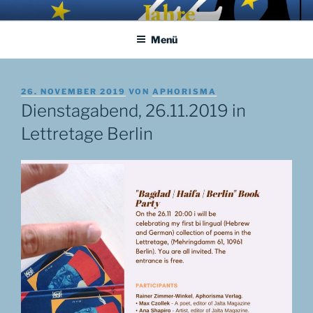
Zum
APHORISMA.EU
… links und rechts von Jerusalem …
Inhalt
Menü
springen
VERÖFFENTLICHT
26. NOVEMBER 2019
VON
APHORISMA
AM
Dienstagabend, 26.11.2019 in
Lettretage Berlin