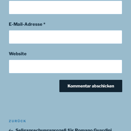
E-Mail-Adresse
*
Website
Beitragsnavigation
Vorheriger
ZURÜCK
Beitrag
Seligsprechungsprozeß für Romano Guardini