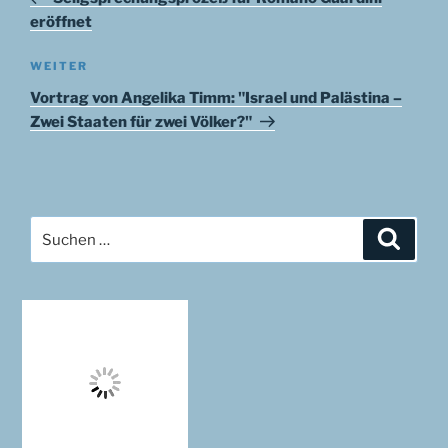
eröffnet
Nächster
WEITER
Beitrag
Vortrag von Angelika Timm: "Israel und Palästina –
Zwei Staaten für zwei Völker?"
Suchen
Suche
nach: