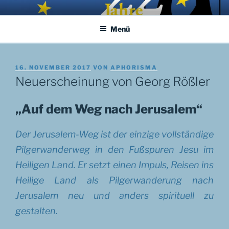
Zum
APHORISMA.EU
… links und rechts von Jerusalem …
Inhalt
Menü
springen
VERÖFFENTLICHT
16. NOVEMBER 2017
VON
APHORISMA
AM
Neuerscheinung von Georg Rößler
„Auf dem Weg nach Jerusalem“
Der
Jerusalem-Weg
ist der einzige vollständige
Pilgerwanderweg in den Fußspuren Jesu im
Heiligen Land. Er setzt einen Impuls, Reisen ins
Heilige Land als Pilgerwanderung nach
Jerusalem neu und anders spirituell zu
gestalten.