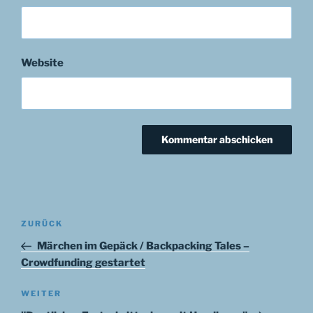
Website
Beitragsnavigation
Vorheriger
ZURÜCK
Beitrag
Märchen im Gepäck / Backpacking Tales –
Crowdfunding gestartet
Nächster
WEITER
Beitrag