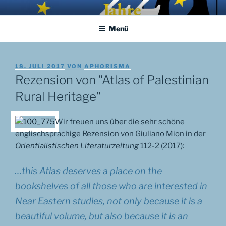
Zum
APHORISMA.EU
… links und rechts von Jerusalem …
Inhalt
Menü
springen
VERÖFFENTLICHT
18. JULI 2017
VON
APHORISMA
AM
Rezension von "Atlas of Palestinian
Rural Heritage"
Wir freuen uns über die sehr schöne
englischsprachige Rezension von Giuliano Mion in der
Orientialistischen Literaturzeitung
112-2 (2017):
…this Atlas deserves a place on the
bookshelves of all those who are interested in
Near Eastern studies, not only because it is a
beautiful volume, but also because it is an