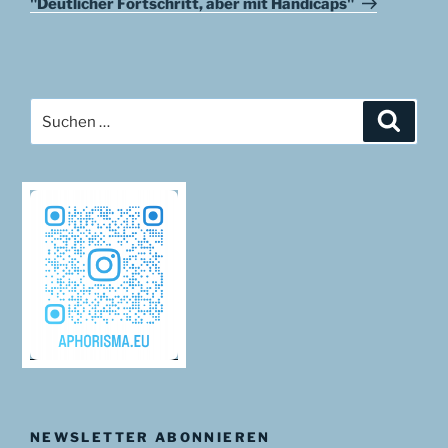
"Deutlicher Fortschritt, aber mit Handicaps"
Suchen
Suche
nach:
NEWSLETTER ABONNIEREN