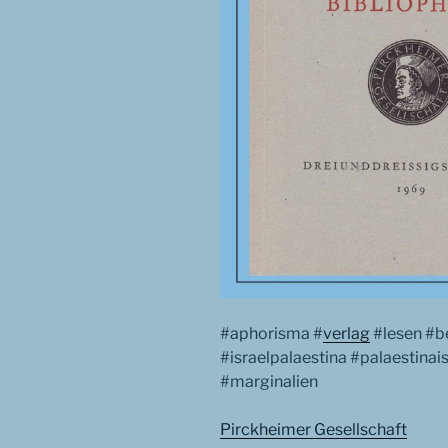
#aphorisma #
verlag
#lesen #b
#israelpalaestina #palaestinais
#marginalien
Pirckheimer Gesellschaft