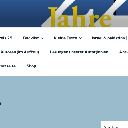
A.EU
em …
reis 25
Backlist
Kleine Texte
israel & palästina |
 Autoren (Im Aufbau)
Lesungen unserer Autor(inn)en
Anti
tartseite
Shop
T
Suchen