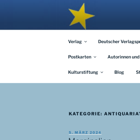
Zum
Inhalt
APHORISM
springen
… links und rechts von Jerusal
Verlag
Deutscher Verlagsp
Postkarten
Autorinnen und
Kulturstiftung
Blog
S
KATEGORIE:
ANTIQUARIA
VERÖFFENTLICHT
5. MÄRZ 2024
AM