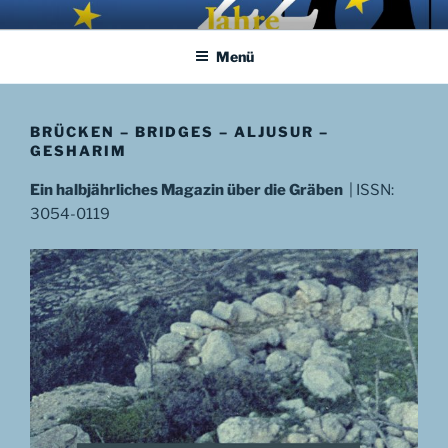
Zum
APHORISMA.EU
… links und rechts von Jerusalem …
Inhalt
Menü
springen
BRÜCKEN – BRIDGES – ALJUSUR –
GESHARIM
Ein halbjährliches Magazin über die Gräben
| ISSN:
3054-0119